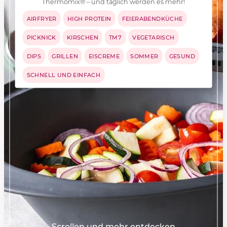
Thermomix® – und täglich werden es mehr!
AIRFRYER
HIGH PROTEIN
FEIERABENDKÜCHE
PICKNICK
KIRSCHEN
TM7
VEGETARISCH
DIPS
GRILLEN
EISCREME
SOMMER
GESUND
SCHNELL UND EINFACH
Scrollen und mehr entdecken