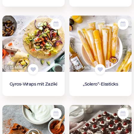
15 Min.
15 Min.
Gyros-Wraps mit Zaziki
„Solero“-Eissticks