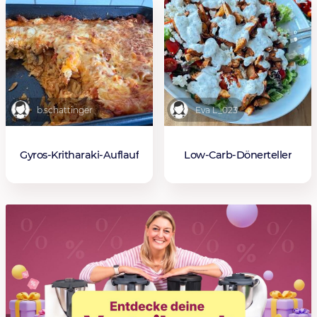
b.schattinger
Eva L_023
Gyros-Kritharaki-Auflauf
Low-Carb-Dönerteller