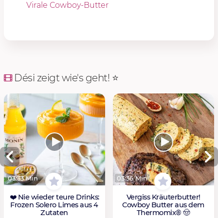
Virale Cowboy-Butter
Dési zeigt wie's geht! ⭐️
03:33 Min
03:36 Min
❤️ Nie wieder teure Drinks:
Vergiss Kräuterbutter!
Frozen Solero Limes aus 4
Cowboy Butter aus dem
Zutaten
Thermomix® 🤠