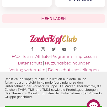
MEHR LADEN
FAQ
Team
Affiliate-Programm
Impressum
Datenschutz
Nutzungsbedingungen
Vertrag widerrufen
Datenschutzeinstellungen
Copyright © 2026 - ZauberTopf
„mein ZauberTopf”; ist eine Publikation aus dem Hause
falkemedia und steht in keinerlei Verbindung zu den
Unternehmen der Vorwerk-Gruppe. Die Marken Thermomix®, die
* "ZauberTopf" ist eine Publikation aus dem Hause falkemedia und
Zeichen TM5®, TM6 und TM31 sowie die Produktgestaltungen
des Thermomix® sind zugunsten der Unternehmen der Vorwerk-
steht in keinerlei Verbindung zu den Unternehmen der Vorwerk-
Gruppe geschützt.
Gruppe. Die Marken "Thermomix®" und die Produktgestaltungen
des "Thermomix®" sind eingetragene Marken der Unternehmen