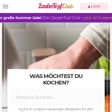
TOGGLE NAVIGATION
LOGIN
r große Summer Sale!
Dein ZauberTopf Club –
jetzt 40 % spare
WAS MÖCHTEST DU
KOCHEN?
Suche in unseren tausenden Rezepten für den