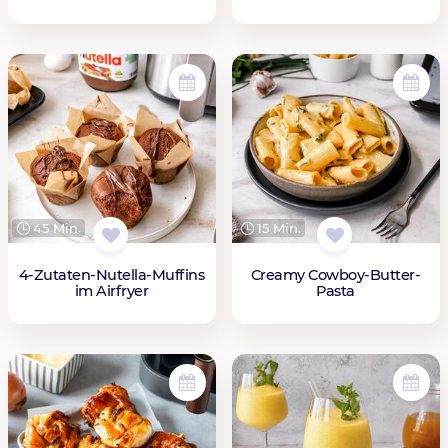
45 Min.
15 Min.
4-Zutaten-Nutella-Muffins
Creamy Cowboy-Butter-
im Airfryer
Pasta