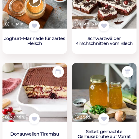
10 Min.
1 Std. 5 Min.
Joghurt-Marinade für zartes
Schwarzwälder
Fleisch
Kirschschnitten vom Blech
30 Min.
2 Std.
Selbst gemachte
Donauwellen Tiramisu
Gemüsebrühe auf Vorrat