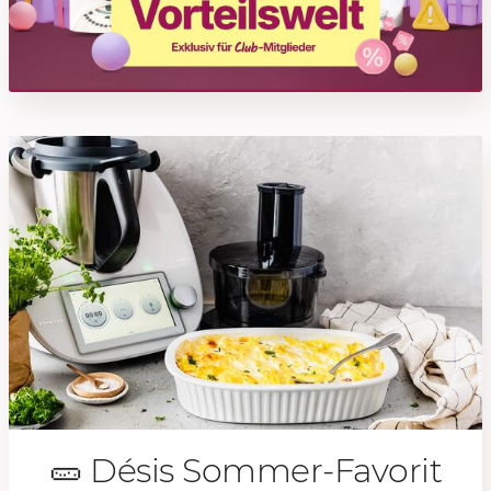
🥒 Désis Sommer-Favorit