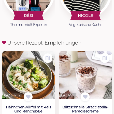
DÉSI
NICOLE
Thermomix® Expertin
Vegetarische Küche
Unsere Rezept-Empfehlungen
45 Min.
5 Min.
Hähnchenwürfel mit Reis
Blitzschnelle Stracciatella-
und Ranchsoße
Paradiescreme