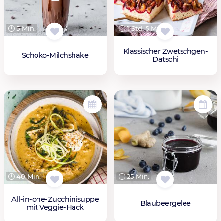
5 Min.
1 Std. 5 Min.
Klassischer Zwetschgen-
Schoko-Milchshake
Datschi
40 Min.
25 Min.
All-in-one-Zucchinisuppe
Blaubeergelee
mit Veggie-Hack