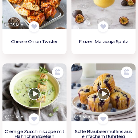
25 Min.
Cheese Onion Twister
Frozen Maracuja Spritz
10 Min.
5 Min.
Cremige Zucchinisuppe mit
Softe Blaubeermuffins aus
Hähnchenspießen
einfachem Rührteig