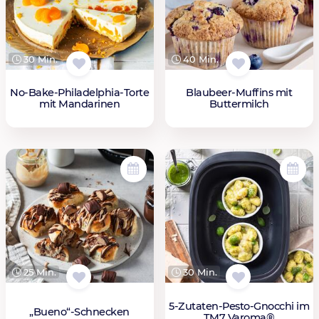
30 Min.
40 Min.
No-Bake-Philadelphia-Torte
Blaubeer-Muffins mit
mit Mandarinen
Buttermilch
25 Min.
30 Min.
5-Zutaten-Pesto-Gnocchi im
„Bueno“-Schnecken
TM7 Varoma®