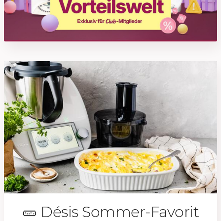
🥒 Désis Sommer-Favorit