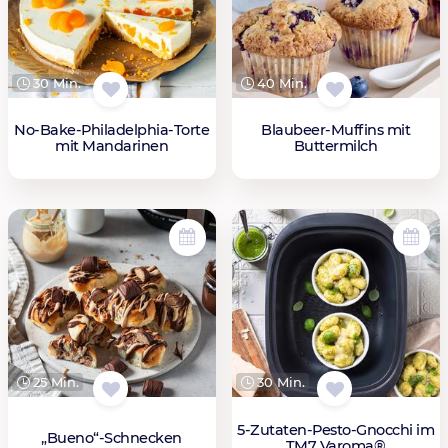
30 Min.
40 Min.
No-Bake-Philadelphia-Torte
Blaubeer-Muffins mit
mit Mandarinen
Buttermilch
25 Min.
30 Min.
5-Zutaten-Pesto-Gnocchi im
„Bueno“-Schnecken
TM7 Varoma®