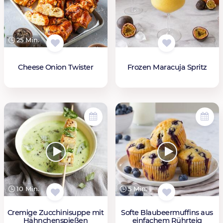
25 Min.
Cheese Onion Twister
Frozen Maracuja Spritz
10 Min.
5 Min.
Cremige Zucchinisuppe mit
Softe Blaubeermuffins aus
Hähnchenspießen
einfachem Rührteig