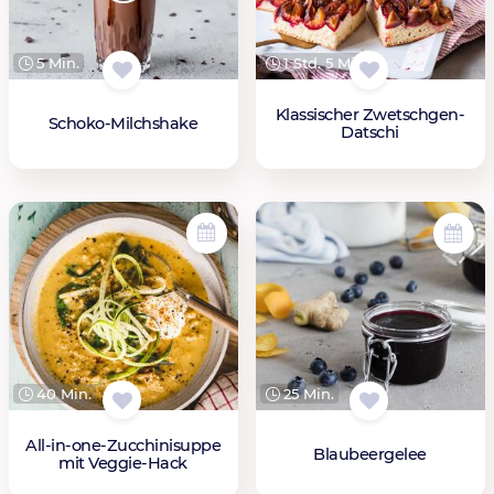
5 Min.
1 Std. 5 Min.
Klassischer Zwetschgen-
Schoko-Milchshake
Datschi
40 Min.
25 Min.
All-in-one-Zucchinisuppe
Blaubeergelee
mit Veggie-Hack