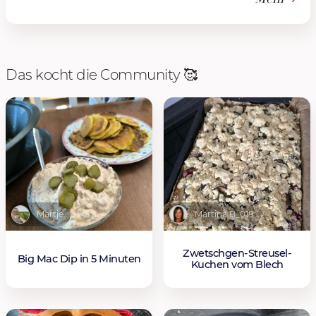
Das kocht die Community 🥰
Martje
Martina B_018
Zwetschgen-Streusel-
Big Mac Dip in 5 Minuten
Kuchen vom Blech