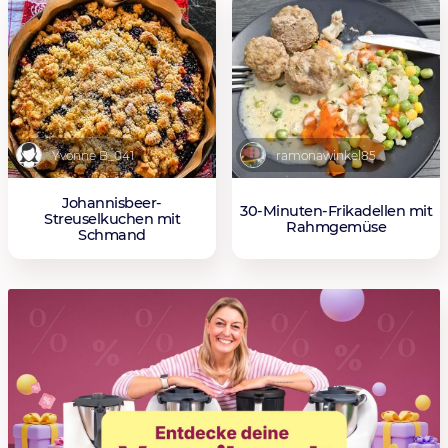
Yvonne B_041
ramonawinkel85
Johannisbeer-
30-Minuten-Frikadellen mit
Streuselkuchen mit
Rahmgemüse
Schmand