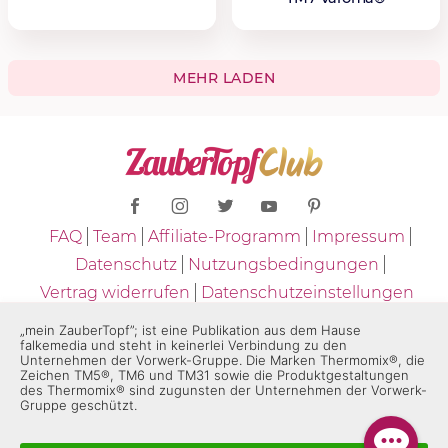
MEHR LADEN
FAQ
Team
Affiliate-Programm
Impressum
Datenschutz
Nutzungsbedingungen
Vertrag widerrufen
Datenschutzeinstellungen
Copyright © 2026 - ZauberTopf
„mein ZauberTopf”; ist eine Publikation aus dem Hause
falkemedia und steht in keinerlei Verbindung zu den
Unternehmen der Vorwerk-Gruppe. Die Marken Thermomix®, die
* "ZauberTopf" ist eine Publikation aus dem Hause falkemedia und
Zeichen TM5®, TM6 und TM31 sowie die Produktgestaltungen
des Thermomix® sind zugunsten der Unternehmen der Vorwerk-
steht in keinerlei Verbindung zu den Unternehmen der Vorwerk-
Gruppe geschützt.
Gruppe. Die Marken "Thermomix®" und die Produktgestaltungen
des "Thermomix®" sind eingetragene Marken der Unternehmen