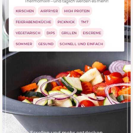
Thermomix® – und täglich werden es mehr!
KIRSCHEN
AIRFRYER
HIGH PROTEIN
FEIERABENDKÜCHE
PICKNICK
TM7
VEGETARISCH
DIPS
GRILLEN
EISCREME
SOMMER
GESUND
SCHNELL UND EINFACH
Scrollen und mehr entdecken