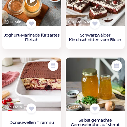
10 Min.
1 Std. 5 Min.
Joghurt-Marinade für zartes
Schwarzwälder
Fleisch
Kirschschnitten vom Blech
30 Min.
2 Std.
Selbst gemachte
Donauwellen Tiramisu
Gemüsebrühe auf Vorrat