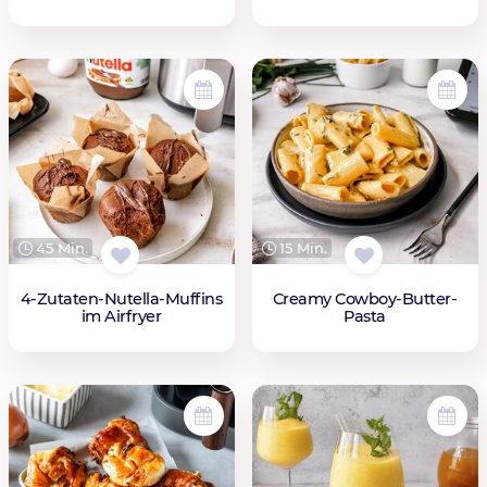
45 Min.
15 Min.
4-Zutaten-Nutella-Muffins
Creamy Cowboy-Butter-
im Airfryer
Pasta