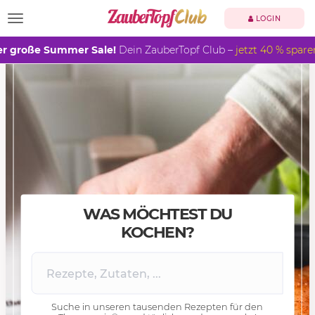
TOGGLE NAVIGATION
LOGIN
r große Summer Sale!
Dein ZauberTopf Club –
jetzt 40 % spare
WAS MÖCHTEST DU
KOCHEN?
Suche in unseren tausenden Rezepten für den