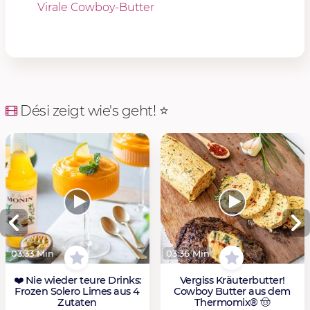
Virale Cowboy-Butter
Dési zeigt wie's geht! ⭐️
03:33 Min
03:36 Min
❤️ Nie wieder teure Drinks:
Vergiss Kräuterbutter!
Frozen Solero Limes aus 4
Cowboy Butter aus dem
Zutaten
Thermomix® 🤠