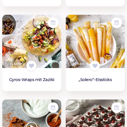
15 Min.
15 Min.
Gyros-Wraps mit Zaziki
„Solero“-Eissticks