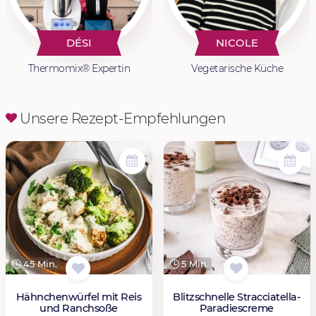
DÉSI
NICOLE
Thermomix® Expertin
Vegetarische Küche
Unsere Rezept-Empfehlungen
45 Min.
5 Min.
Hähnchenwürfel mit Reis
Blitzschnelle Stracciatella-
und Ranchsoße
Paradiescreme