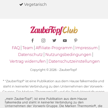
Vegetarisch
FAQ
Team
Affiliate-Programm
Impressum
Datenschutz
Nutzungsbedingungen
Vertrag widerrufen
Datenschutzeinstellungen
Copyright © 2026 - ZauberTopf
* "ZauberTopf" ist eine Publikation aus dem Hause falkemedia und
steht in keinerlei Verbindung zu den Unternehmen der Vorwerk-
Gruppe. Die Marken "Thermomix®" und die Produktgestaltungen
des "Thermomix®" sind eingetragene Marken der Unternehmen
„mein ZauberTopf”; ist eine Publikation aus dem Hause
falkemedia und steht in keinerlei Verbindung zu den
der Vorwerk-Gruppe. Die Marken Thermomix®, die Zeichen TM5®,
Unternehmen der Vorwerk-Gruppe. Die Marken Thermomix®, die
TM6 und TM31 sowie die Produktgestaltungen des Thermomix®