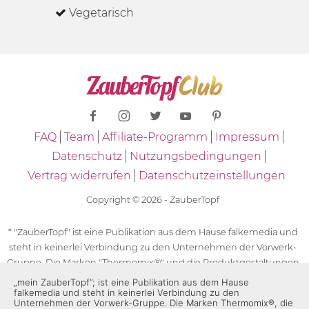
Vegetarisch
FAQ
Team
Affiliate-Programm
Impressum
Datenschutz
Nutzungsbedingungen
Vertrag widerrufen
Datenschutzeinstellungen
Copyright © 2026 - ZauberTopf
* "ZauberTopf" ist eine Publikation aus dem Hause falkemedia und
steht in keinerlei Verbindung zu den Unternehmen der Vorwerk-
Gruppe. Die Marken "Thermomix®" und die Produktgestaltungen
des "Thermomix®" sind eingetragene Marken der Unternehmen
„mein ZauberTopf”; ist eine Publikation aus dem Hause
falkemedia und steht in keinerlei Verbindung zu den
der Vorwerk-Gruppe. Die Marken Thermomix®, die Zeichen TM5®,
Unternehmen der Vorwerk-Gruppe. Die Marken Thermomix®, die
TM6 und TM31 sowie die Produktgestaltungen des Thermomix®