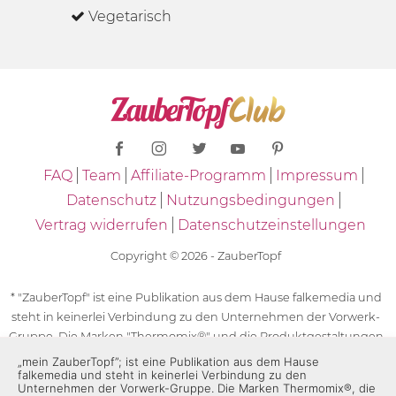
Vegetarisch
FAQ
Team
Affiliate-Programm
Impressum
Datenschutz
Nutzungsbedingungen
Vertrag widerrufen
Datenschutzeinstellungen
Copyright © 2026 - ZauberTopf
* "ZauberTopf" ist eine Publikation aus dem Hause falkemedia und
steht in keinerlei Verbindung zu den Unternehmen der Vorwerk-
Gruppe. Die Marken "Thermomix®" und die Produktgestaltungen
des "Thermomix®" sind eingetragene Marken der Unternehmen
„mein ZauberTopf”; ist eine Publikation aus dem Hause
falkemedia und steht in keinerlei Verbindung zu den
der Vorwerk-Gruppe. Die Marken Thermomix®, die Zeichen TM5®,
Unternehmen der Vorwerk-Gruppe. Die Marken Thermomix®, die
TM6 und TM31 sowie die Produktgestaltungen des Thermomix®