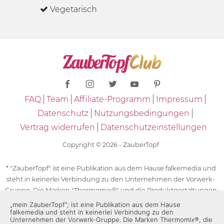
Vegetarisch
FAQ
Team
Affiliate-Programm
Impressum
Datenschutz
Nutzungsbedingungen
Vertrag widerrufen
Datenschutzeinstellungen
Copyright © 2026 - ZauberTopf
* "ZauberTopf" ist eine Publikation aus dem Hause falkemedia und
steht in keinerlei Verbindung zu den Unternehmen der Vorwerk-
Gruppe. Die Marken "Thermomix®" und die Produktgestaltungen
des "Thermomix®" sind eingetragene Marken der Unternehmen
„mein ZauberTopf”; ist eine Publikation aus dem Hause
falkemedia und steht in keinerlei Verbindung zu den
der Vorwerk-Gruppe. Die Marken Thermomix®, die Zeichen TM5®,
Unternehmen der Vorwerk-Gruppe. Die Marken Thermomix®, die
TM6 und TM31 sowie die Produktgestaltungen des Thermomix®