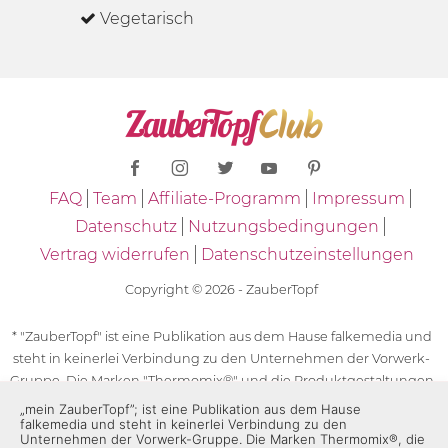
Vegetarisch
FAQ
Team
Affiliate-Programm
Impressum
Datenschutz
Nutzungsbedingungen
Vertrag widerrufen
Datenschutzeinstellungen
Copyright © 2026 - ZauberTopf
* "ZauberTopf" ist eine Publikation aus dem Hause falkemedia und
steht in keinerlei Verbindung zu den Unternehmen der Vorwerk-
Gruppe. Die Marken "Thermomix®" und die Produktgestaltungen
des "Thermomix®" sind eingetragene Marken der Unternehmen
„mein ZauberTopf”; ist eine Publikation aus dem Hause
falkemedia und steht in keinerlei Verbindung zu den
der Vorwerk-Gruppe. Die Marken Thermomix®, die Zeichen TM5®,
Unternehmen der Vorwerk-Gruppe. Die Marken Thermomix®, die
TM6 und TM31 sowie die Produktgestaltungen des Thermomix®