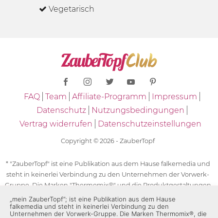
Vegetarisch
FAQ
Team
Affiliate-Programm
Impressum
Datenschutz
Nutzungsbedingungen
Vertrag widerrufen
Datenschutzeinstellungen
Copyright © 2026 - ZauberTopf
* "ZauberTopf" ist eine Publikation aus dem Hause falkemedia und
steht in keinerlei Verbindung zu den Unternehmen der Vorwerk-
Gruppe. Die Marken "Thermomix®" und die Produktgestaltungen
des "Thermomix®" sind eingetragene Marken der Unternehmen
„mein ZauberTopf”; ist eine Publikation aus dem Hause
falkemedia und steht in keinerlei Verbindung zu den
der Vorwerk-Gruppe. Die Marken Thermomix®, die Zeichen TM5®,
Unternehmen der Vorwerk-Gruppe. Die Marken Thermomix®, die
TM6 und TM31 sowie die Produktgestaltungen des Thermomix®