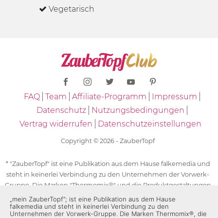
Vegetarisch
FAQ
Team
Affiliate-Programm
Impressum
Datenschutz
Nutzungsbedingungen
Vertrag widerrufen
Datenschutzeinstellungen
Copyright © 2026 - ZauberTopf
* "ZauberTopf" ist eine Publikation aus dem Hause falkemedia und
steht in keinerlei Verbindung zu den Unternehmen der Vorwerk-
Gruppe. Die Marken "Thermomix®" und die Produktgestaltungen
des "Thermomix®" sind eingetragene Marken der Unternehmen
„mein ZauberTopf”; ist eine Publikation aus dem Hause
falkemedia und steht in keinerlei Verbindung zu den
der Vorwerk-Gruppe. Die Marken Thermomix®, die Zeichen TM5®,
Unternehmen der Vorwerk-Gruppe. Die Marken Thermomix®, die
TM6 und TM31 sowie die Produktgestaltungen des Thermomix®