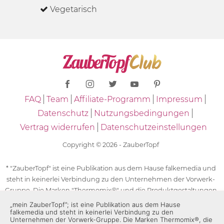
Vegetarisch
FAQ
Team
Affiliate-Programm
Impressum
Datenschutz
Nutzungsbedingungen
Vertrag widerrufen
Datenschutzeinstellungen
Copyright © 2026 - ZauberTopf
* "ZauberTopf" ist eine Publikation aus dem Hause falkemedia und
steht in keinerlei Verbindung zu den Unternehmen der Vorwerk-
Gruppe. Die Marken "Thermomix®" und die Produktgestaltungen
des "Thermomix®" sind eingetragene Marken der Unternehmen
„mein ZauberTopf”; ist eine Publikation aus dem Hause
falkemedia und steht in keinerlei Verbindung zu den
der Vorwerk-Gruppe. Die Marken Thermomix®, die Zeichen TM5®,
Unternehmen der Vorwerk-Gruppe. Die Marken Thermomix®, die
TM6 und TM31 sowie die Produktgestaltungen des Thermomix®