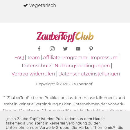
Vegetarisch
FAQ
Team
Affiliate-Programm
Impressum
Datenschutz
Nutzungsbedingungen
Vertrag widerrufen
Datenschutzeinstellungen
Copyright © 2026 - ZauberTopf
* "ZauberTopf" ist eine Publikation aus dem Hause falkemedia und
steht in keinerlei Verbindung zu den Unternehmen der Vorwerk-
Gruppe. Die Marken "Thermomix®" und die Produktgestaltungen
des "Thermomix®" sind eingetragene Marken der Unternehmen
„mein ZauberTopf”; ist eine Publikation aus dem Hause
falkemedia und steht in keinerlei Verbindung zu den
der Vorwerk-Gruppe. Die Marken Thermomix®, die Zeichen TM5®,
Unternehmen der Vorwerk-Gruppe. Die Marken Thermomix®, die
TM6 und TM31 sowie die Produktgestaltungen des Thermomix®