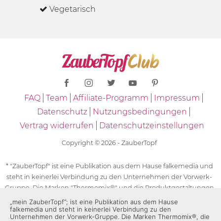
Vegetarisch
FAQ
Team
Affiliate-Programm
Impressum
Datenschutz
Nutzungsbedingungen
Vertrag widerrufen
Datenschutzeinstellungen
Copyright © 2026 - ZauberTopf
* "ZauberTopf" ist eine Publikation aus dem Hause falkemedia und
steht in keinerlei Verbindung zu den Unternehmen der Vorwerk-
Gruppe. Die Marken "Thermomix®" und die Produktgestaltungen
des "Thermomix®" sind eingetragene Marken der Unternehmen
„mein ZauberTopf”; ist eine Publikation aus dem Hause
falkemedia und steht in keinerlei Verbindung zu den
der Vorwerk-Gruppe. Die Marken Thermomix®, die Zeichen TM5®,
Unternehmen der Vorwerk-Gruppe. Die Marken Thermomix®, die
TM6 und TM31 sowie die Produktgestaltungen des Thermomix®