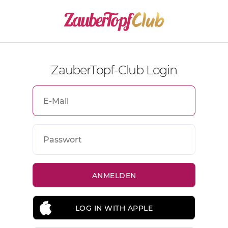
ZauberTopf-Club Login
LOG IN WITH APPLE