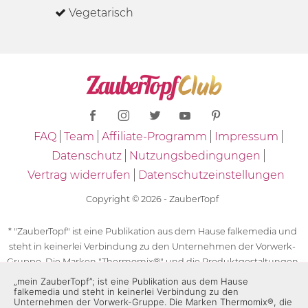
Vegetarisch
FAQ
Team
Affiliate-Programm
Impressum
Datenschutz
Nutzungsbedingungen
Vertrag widerrufen
Datenschutzeinstellungen
Copyright © 2026 - ZauberTopf
* "ZauberTopf" ist eine Publikation aus dem Hause falkemedia und
steht in keinerlei Verbindung zu den Unternehmen der Vorwerk-
Gruppe. Die Marken "Thermomix®" und die Produktgestaltungen
des "Thermomix®" sind eingetragene Marken der Unternehmen
„mein ZauberTopf”; ist eine Publikation aus dem Hause
falkemedia und steht in keinerlei Verbindung zu den
der Vorwerk-Gruppe. Die Marken Thermomix®, die Zeichen TM5®,
Unternehmen der Vorwerk-Gruppe. Die Marken Thermomix®, die
TM6 und TM31 sowie die Produktgestaltungen des Thermomix®