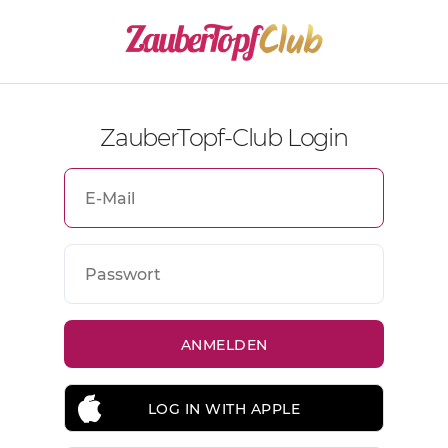
ZauberTopf-Club Login
LOG IN WITH APPLE