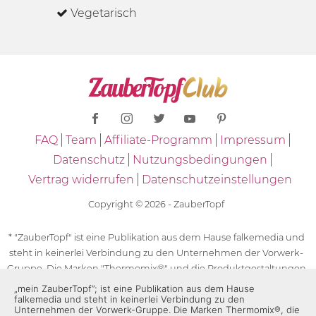
Vegetarisch
FAQ
Team
Affiliate-Programm
Impressum
Datenschutz
Nutzungsbedingungen
Vertrag widerrufen
Datenschutzeinstellungen
Copyright © 2026 - ZauberTopf
* "ZauberTopf" ist eine Publikation aus dem Hause falkemedia und
steht in keinerlei Verbindung zu den Unternehmen der Vorwerk-
Gruppe. Die Marken "Thermomix®" und die Produktgestaltungen
des "Thermomix®" sind eingetragene Marken der Unternehmen
„mein ZauberTopf”; ist eine Publikation aus dem Hause
falkemedia und steht in keinerlei Verbindung zu den
der Vorwerk-Gruppe. Die Marken Thermomix®, die Zeichen TM5®,
Unternehmen der Vorwerk-Gruppe. Die Marken Thermomix®, die
TM6 und TM31 sowie die Produktgestaltungen des Thermomix®