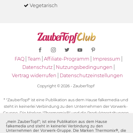
Vegetarisch
FAQ
Team
Affiliate-Programm
Impressum
Datenschutz
Nutzungsbedingungen
Vertrag widerrufen
Datenschutzeinstellungen
Copyright © 2026 - ZauberTopf
* "ZauberTopf" ist eine Publikation aus dem Hause falkemedia und
steht in keinerlei Verbindung zu den Unternehmen der Vorwerk-
Gruppe. Die Marken "Thermomix®" und die Produktgestaltungen
des "Thermomix®" sind eingetragene Marken der Unternehmen
„mein ZauberTopf”; ist eine Publikation aus dem Hause
falkemedia und steht in keinerlei Verbindung zu den
der Vorwerk-Gruppe. Die Marken Thermomix®, die Zeichen TM5®,
Unternehmen der Vorwerk-Gruppe. Die Marken Thermomix®, die
TM6 und TM31 sowie die Produktgestaltungen des Thermomix®