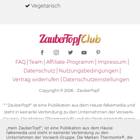
Vegetarisch
FAQ
Team
Affiliate-Programm
Impressum
Datenschutz
Nutzungsbedingungen
Vertrag widerrufen
Datenschutzeinstellungen
Copyright © 2026 - ZauberTopf
* "ZauberTopf" ist eine Publikation aus dem Hause falkemedia und
steht in keinerlei Verbindung zu den Unternehmen der Vorwerk-
Gruppe. Die Marken "Thermomix®" und die Produktgestaltungen
des "Thermomix®" sind eingetragene Marken der Unternehmen
„mein ZauberTopf”; ist eine Publikation aus dem Hause
falkemedia und steht in keinerlei Verbindung zu den
der Vorwerk-Gruppe. Die Marken Thermomix®, die Zeichen TM5®,
Unternehmen der Vorwerk-Gruppe. Die Marken Thermomix®, die
TM6 und TM31 sowie die Produktgestaltungen des Thermomix®