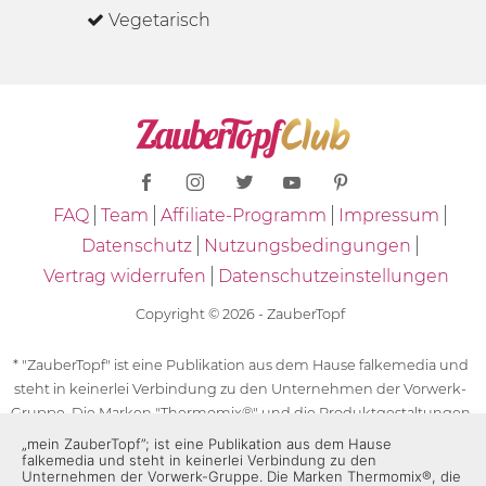
Vegetarisch
FAQ
Team
Affiliate-Programm
Impressum
Datenschutz
Nutzungsbedingungen
Vertrag widerrufen
Datenschutzeinstellungen
Copyright © 2026 - ZauberTopf
* "ZauberTopf" ist eine Publikation aus dem Hause falkemedia und
steht in keinerlei Verbindung zu den Unternehmen der Vorwerk-
Gruppe. Die Marken "Thermomix®" und die Produktgestaltungen
des "Thermomix®" sind eingetragene Marken der Unternehmen
„mein ZauberTopf”; ist eine Publikation aus dem Hause
falkemedia und steht in keinerlei Verbindung zu den
der Vorwerk-Gruppe. Die Marken Thermomix®, die Zeichen TM5®,
Unternehmen der Vorwerk-Gruppe. Die Marken Thermomix®, die
TM6 und TM31 sowie die Produktgestaltungen des Thermomix®