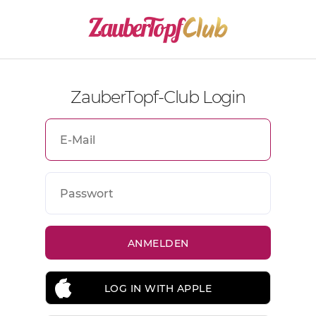
ZauberTopf-Club Login
LOG IN WITH APPLE