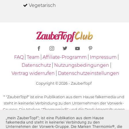
Vegetarisch
FAQ
Team
Affiliate-Programm
Impressum
Datenschutz
Nutzungsbedingungen
Vertrag widerrufen
Datenschutzeinstellungen
Copyright © 2026 - ZauberTopf
* "ZauberTopf" ist eine Publikation aus dem Hause falkemedia und
steht in keinerlei Verbindung zu den Unternehmen der Vorwerk-
Gruppe. Die Marken "Thermomix®" und die Produktgestaltungen
des "Thermomix®" sind eingetragene Marken der Unternehmen
„mein ZauberTopf”; ist eine Publikation aus dem Hause
falkemedia und steht in keinerlei Verbindung zu den
der Vorwerk-Gruppe. Die Marken Thermomix®, die Zeichen TM5®,
Unternehmen der Vorwerk-Gruppe. Die Marken Thermomix®, die
TM6 und TM31 sowie die Produktgestaltungen des Thermomix®