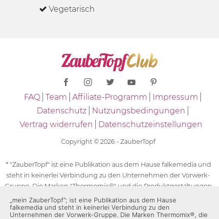
Vegetarisch
FAQ
Team
Affiliate-Programm
Impressum
Datenschutz
Nutzungsbedingungen
Vertrag widerrufen
Datenschutzeinstellungen
Copyright © 2026 - ZauberTopf
* "ZauberTopf" ist eine Publikation aus dem Hause falkemedia und
steht in keinerlei Verbindung zu den Unternehmen der Vorwerk-
Gruppe. Die Marken "Thermomix®" und die Produktgestaltungen
des "Thermomix®" sind eingetragene Marken der Unternehmen
„mein ZauberTopf”; ist eine Publikation aus dem Hause
falkemedia und steht in keinerlei Verbindung zu den
der Vorwerk-Gruppe. Die Marken Thermomix®, die Zeichen TM5®,
Unternehmen der Vorwerk-Gruppe. Die Marken Thermomix®, die
TM6 und TM31 sowie die Produktgestaltungen des Thermomix®