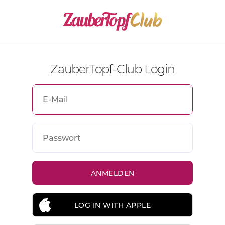
ZauberTopf-Club Login
LOG IN WITH APPLE