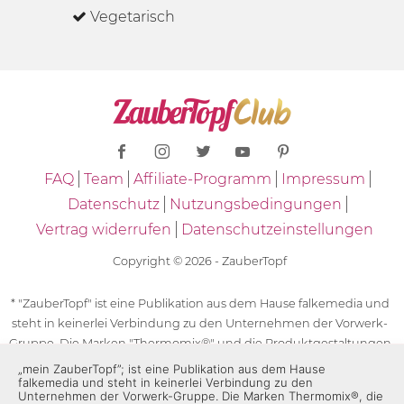
Vegetarisch
FAQ
Team
Affiliate-Programm
Impressum
Datenschutz
Nutzungsbedingungen
Vertrag widerrufen
Datenschutzeinstellungen
Copyright © 2026 - ZauberTopf
* "ZauberTopf" ist eine Publikation aus dem Hause falkemedia und
steht in keinerlei Verbindung zu den Unternehmen der Vorwerk-
Gruppe. Die Marken "Thermomix®" und die Produktgestaltungen
des "Thermomix®" sind eingetragene Marken der Unternehmen
„mein ZauberTopf”; ist eine Publikation aus dem Hause
falkemedia und steht in keinerlei Verbindung zu den
der Vorwerk-Gruppe. Die Marken Thermomix®, die Zeichen TM5®,
Unternehmen der Vorwerk-Gruppe. Die Marken Thermomix®, die
TM6 und TM31 sowie die Produktgestaltungen des Thermomix®