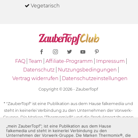
Vegetarisch
FAQ
Team
Affiliate-Programm
Impressum
Datenschutz
Nutzungsbedingungen
Vertrag widerrufen
Datenschutzeinstellungen
Copyright © 2026 - ZauberTopf
* "ZauberTopf" ist eine Publikation aus dem Hause falkemedia und
steht in keinerlei Verbindung zu den Unternehmen der Vorwerk-
Gruppe. Die Marken "Thermomix®" und die Produktgestaltungen
des "Thermomix®" sind eingetragene Marken der Unternehmen
„mein ZauberTopf”; ist eine Publikation aus dem Hause
falkemedia und steht in keinerlei Verbindung zu den
der Vorwerk-Gruppe. Die Marken Thermomix®, die Zeichen TM5®,
Unternehmen der Vorwerk-Gruppe. Die Marken Thermomix®, die
TM6 und TM31 sowie die Produktgestaltungen des Thermomix®