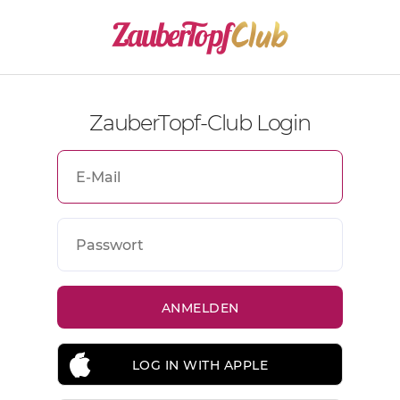
ZauberTopf-Club Login
LOG IN WITH APPLE