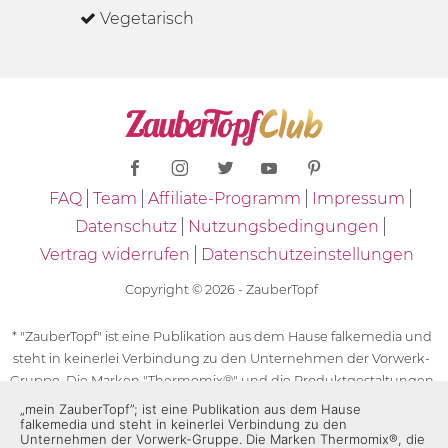
Vegetarisch
FAQ
Team
Affiliate-Programm
Impressum
Datenschutz
Nutzungsbedingungen
Vertrag widerrufen
Datenschutzeinstellungen
Copyright © 2026 - ZauberTopf
* "ZauberTopf" ist eine Publikation aus dem Hause falkemedia und
steht in keinerlei Verbindung zu den Unternehmen der Vorwerk-
Gruppe. Die Marken "Thermomix®" und die Produktgestaltungen
des "Thermomix®" sind eingetragene Marken der Unternehmen
„mein ZauberTopf”; ist eine Publikation aus dem Hause
falkemedia und steht in keinerlei Verbindung zu den
der Vorwerk-Gruppe. Die Marken Thermomix®, die Zeichen TM5®,
Unternehmen der Vorwerk-Gruppe. Die Marken Thermomix®, die
TM6 und TM31 sowie die Produktgestaltungen des Thermomix®