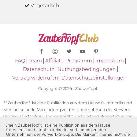
Vegetarisch
FAQ
Team
Affiliate-Programm
Impressum
Datenschutz
Nutzungsbedingungen
Vertrag widerrufen
Datenschutzeinstellungen
Copyright © 2026 - ZauberTopf
* "ZauberTopf" ist eine Publikation aus dem Hause falkemedia und
steht in keinerlei Verbindung zu den Unternehmen der Vorwerk-
Gruppe. Die Marken "Thermomix®" und die Produktgestaltungen
des "Thermomix®" sind eingetragene Marken der Unternehmen
„mein ZauberTopf”; ist eine Publikation aus dem Hause
falkemedia und steht in keinerlei Verbindung zu den
der Vorwerk-Gruppe. Die Marken Thermomix®, die Zeichen TM5®,
Unternehmen der Vorwerk-Gruppe. Die Marken Thermomix®, die
TM6 und TM31 sowie die Produktgestaltungen des Thermomix®