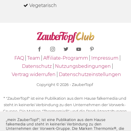
Vegetarisch
FAQ
Team
Affiliate-Programm
Impressum
Datenschutz
Nutzungsbedingungen
Vertrag widerrufen
Datenschutzeinstellungen
Copyright © 2026 - ZauberTopf
* "ZauberTopf" ist eine Publikation aus dem Hause falkemedia und
steht in keinerlei Verbindung zu den Unternehmen der Vorwerk-
Gruppe. Die Marken "Thermomix®" und die Produktgestaltungen
des "Thermomix®" sind eingetragene Marken der Unternehmen
„mein ZauberTopf”; ist eine Publikation aus dem Hause
falkemedia und steht in keinerlei Verbindung zu den
der Vorwerk-Gruppe. Die Marken Thermomix®, die Zeichen TM5®,
Unternehmen der Vorwerk-Gruppe. Die Marken Thermomix®, die
TM6 und TM31 sowie die Produktgestaltungen des Thermomix®