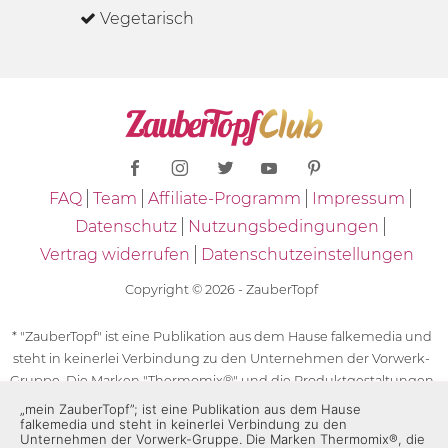
Vegetarisch
FAQ
Team
Affiliate-Programm
Impressum
Datenschutz
Nutzungsbedingungen
Vertrag widerrufen
Datenschutzeinstellungen
Copyright © 2026 - ZauberTopf
* "ZauberTopf" ist eine Publikation aus dem Hause falkemedia und
steht in keinerlei Verbindung zu den Unternehmen der Vorwerk-
Gruppe. Die Marken "Thermomix®" und die Produktgestaltungen
des "Thermomix®" sind eingetragene Marken der Unternehmen
„mein ZauberTopf”; ist eine Publikation aus dem Hause
falkemedia und steht in keinerlei Verbindung zu den
der Vorwerk-Gruppe. Die Marken Thermomix®, die Zeichen TM5®,
Unternehmen der Vorwerk-Gruppe. Die Marken Thermomix®, die
TM6 und TM31 sowie die Produktgestaltungen des Thermomix®