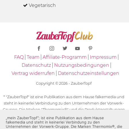
Vegetarisch
FAQ
Team
Affiliate-Programm
Impressum
Datenschutz
Nutzungsbedingungen
Vertrag widerrufen
Datenschutzeinstellungen
Copyright © 2026 - ZauberTopf
* "ZauberTopf" ist eine Publikation aus dem Hause falkemedia und
steht in keinerlei Verbindung zu den Unternehmen der Vorwerk-
Gruppe. Die Marken "Thermomix®" und die Produktgestaltungen
des "Thermomix®" sind eingetragene Marken der Unternehmen
„mein ZauberTopf”; ist eine Publikation aus dem Hause
falkemedia und steht in keinerlei Verbindung zu den
der Vorwerk-Gruppe. Die Marken Thermomix®, die Zeichen TM5®,
Unternehmen der Vorwerk-Gruppe. Die Marken Thermomix®, die
TM6 und TM31 sowie die Produktgestaltungen des Thermomix®