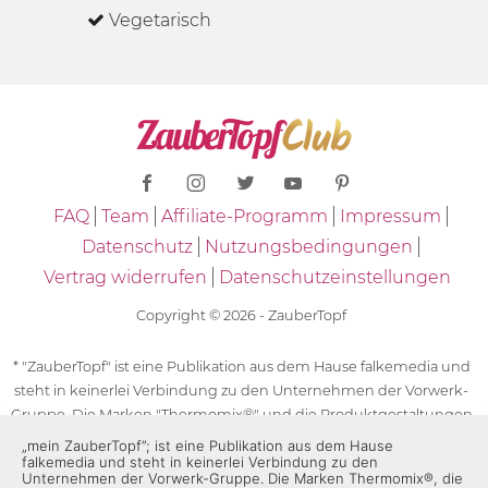
Vegetarisch
FAQ
Team
Affiliate-Programm
Impressum
Datenschutz
Nutzungsbedingungen
Vertrag widerrufen
Datenschutzeinstellungen
Copyright © 2026 - ZauberTopf
* "ZauberTopf" ist eine Publikation aus dem Hause falkemedia und
steht in keinerlei Verbindung zu den Unternehmen der Vorwerk-
Gruppe. Die Marken "Thermomix®" und die Produktgestaltungen
des "Thermomix®" sind eingetragene Marken der Unternehmen
„mein ZauberTopf”; ist eine Publikation aus dem Hause
falkemedia und steht in keinerlei Verbindung zu den
der Vorwerk-Gruppe. Die Marken Thermomix®, die Zeichen TM5®,
Unternehmen der Vorwerk-Gruppe. Die Marken Thermomix®, die
TM6 und TM31 sowie die Produktgestaltungen des Thermomix®