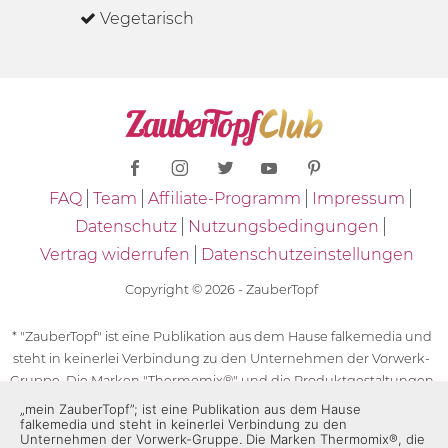
Vegetarisch
FAQ
Team
Affiliate-Programm
Impressum
Datenschutz
Nutzungsbedingungen
Vertrag widerrufen
Datenschutzeinstellungen
Copyright © 2026 - ZauberTopf
* "ZauberTopf" ist eine Publikation aus dem Hause falkemedia und
steht in keinerlei Verbindung zu den Unternehmen der Vorwerk-
Gruppe. Die Marken "Thermomix®" und die Produktgestaltungen
des "Thermomix®" sind eingetragene Marken der Unternehmen
„mein ZauberTopf”; ist eine Publikation aus dem Hause
falkemedia und steht in keinerlei Verbindung zu den
der Vorwerk-Gruppe. Die Marken Thermomix®, die Zeichen TM5®,
Unternehmen der Vorwerk-Gruppe. Die Marken Thermomix®, die
TM6 und TM31 sowie die Produktgestaltungen des Thermomix®