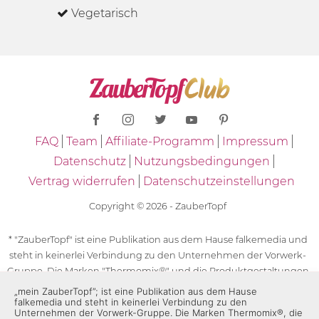
Vegetarisch
FAQ
Team
Affiliate-Programm
Impressum
Datenschutz
Nutzungsbedingungen
Vertrag widerrufen
Datenschutzeinstellungen
Copyright © 2026 - ZauberTopf
* "ZauberTopf" ist eine Publikation aus dem Hause falkemedia und
steht in keinerlei Verbindung zu den Unternehmen der Vorwerk-
Gruppe. Die Marken "Thermomix®" und die Produktgestaltungen
des "Thermomix®" sind eingetragene Marken der Unternehmen
„mein ZauberTopf”; ist eine Publikation aus dem Hause
falkemedia und steht in keinerlei Verbindung zu den
der Vorwerk-Gruppe. Die Marken Thermomix®, die Zeichen TM5®,
Unternehmen der Vorwerk-Gruppe. Die Marken Thermomix®, die
TM6 und TM31 sowie die Produktgestaltungen des Thermomix®