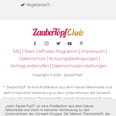
Vegetarisch
FAQ
Team
Affiliate-Programm
Impressum
Datenschutz
Nutzungsbedingungen
Vertrag widerrufen
Datenschutzeinstellungen
Copyright © 2026 - ZauberTopf
* "ZauberTopf" ist eine Publikation aus dem Hause falkemedia und
steht in keinerlei Verbindung zu den Unternehmen der Vorwerk-
Gruppe. Die Marken "Thermomix®" und die Produktgestaltungen
des "Thermomix®" sind eingetragene Marken der Unternehmen
„mein ZauberTopf”; ist eine Publikation aus dem Hause
falkemedia und steht in keinerlei Verbindung zu den
der Vorwerk-Gruppe. Die Marken Thermomix®, die Zeichen TM5®,
Unternehmen der Vorwerk-Gruppe. Die Marken Thermomix®, die
TM6 und TM31 sowie die Produktgestaltungen des Thermomix®