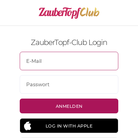
ZauberTopf-Club Login
LOG IN WITH APPLE