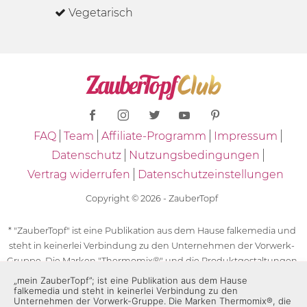
Vegetarisch
FAQ
Team
Affiliate-Programm
Impressum
Datenschutz
Nutzungsbedingungen
Vertrag widerrufen
Datenschutzeinstellungen
Copyright © 2026 - ZauberTopf
* "ZauberTopf" ist eine Publikation aus dem Hause falkemedia und
steht in keinerlei Verbindung zu den Unternehmen der Vorwerk-
Gruppe. Die Marken "Thermomix®" und die Produktgestaltungen
des "Thermomix®" sind eingetragene Marken der Unternehmen
„mein ZauberTopf”; ist eine Publikation aus dem Hause
falkemedia und steht in keinerlei Verbindung zu den
der Vorwerk-Gruppe. Die Marken Thermomix®, die Zeichen TM5®,
Unternehmen der Vorwerk-Gruppe. Die Marken Thermomix®, die
TM6 und TM31 sowie die Produktgestaltungen des Thermomix®