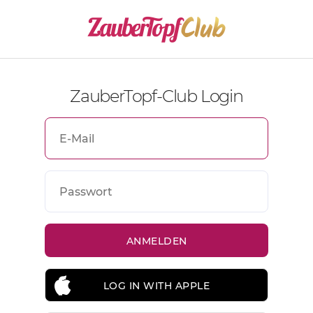
ZauberTopf-Club Login
LOG IN WITH APPLE