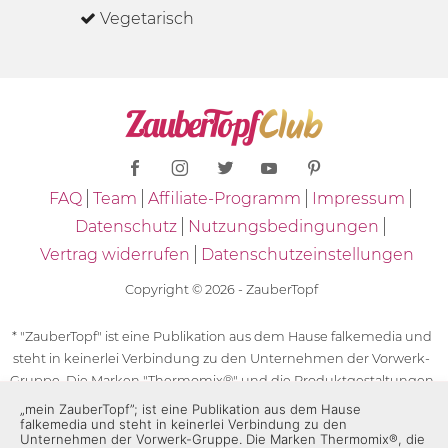
Vegetarisch
FAQ
Team
Affiliate-Programm
Impressum
Datenschutz
Nutzungsbedingungen
Vertrag widerrufen
Datenschutzeinstellungen
Copyright © 2026 - ZauberTopf
* "ZauberTopf" ist eine Publikation aus dem Hause falkemedia und
steht in keinerlei Verbindung zu den Unternehmen der Vorwerk-
Gruppe. Die Marken "Thermomix®" und die Produktgestaltungen
des "Thermomix®" sind eingetragene Marken der Unternehmen
„mein ZauberTopf”; ist eine Publikation aus dem Hause
falkemedia und steht in keinerlei Verbindung zu den
der Vorwerk-Gruppe. Die Marken Thermomix®, die Zeichen TM5®,
Unternehmen der Vorwerk-Gruppe. Die Marken Thermomix®, die
TM6 und TM31 sowie die Produktgestaltungen des Thermomix®