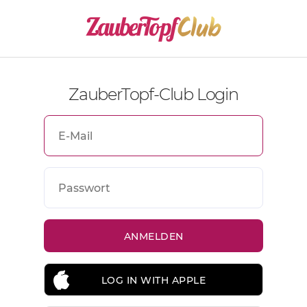
ZauberTopf-Club Login
LOG IN WITH APPLE