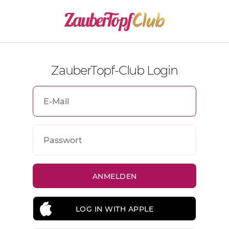
ZauberTopf-Club Login
LOG IN WITH APPLE