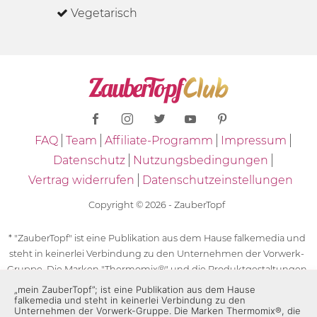
Vegetarisch
FAQ
Team
Affiliate-Programm
Impressum
Datenschutz
Nutzungsbedingungen
Vertrag widerrufen
Datenschutzeinstellungen
Copyright © 2026 - ZauberTopf
* "ZauberTopf" ist eine Publikation aus dem Hause falkemedia und
steht in keinerlei Verbindung zu den Unternehmen der Vorwerk-
Gruppe. Die Marken "Thermomix®" und die Produktgestaltungen
des "Thermomix®" sind eingetragene Marken der Unternehmen
„mein ZauberTopf”; ist eine Publikation aus dem Hause
falkemedia und steht in keinerlei Verbindung zu den
der Vorwerk-Gruppe. Die Marken Thermomix®, die Zeichen TM5®,
Unternehmen der Vorwerk-Gruppe. Die Marken Thermomix®, die
TM6 und TM31 sowie die Produktgestaltungen des Thermomix®