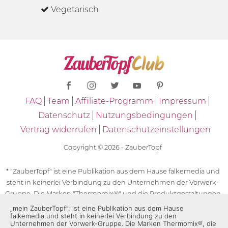
Vegetarisch
FAQ
Team
Affiliate-Programm
Impressum
Datenschutz
Nutzungsbedingungen
Vertrag widerrufen
Datenschutzeinstellungen
Copyright © 2026 - ZauberTopf
* "ZauberTopf" ist eine Publikation aus dem Hause falkemedia und
steht in keinerlei Verbindung zu den Unternehmen der Vorwerk-
Gruppe. Die Marken "Thermomix®" und die Produktgestaltungen
des "Thermomix®" sind eingetragene Marken der Unternehmen
„mein ZauberTopf”; ist eine Publikation aus dem Hause
falkemedia und steht in keinerlei Verbindung zu den
der Vorwerk-Gruppe. Die Marken Thermomix®, die Zeichen TM5®,
Unternehmen der Vorwerk-Gruppe. Die Marken Thermomix®, die
TM6 und TM31 sowie die Produktgestaltungen des Thermomix®