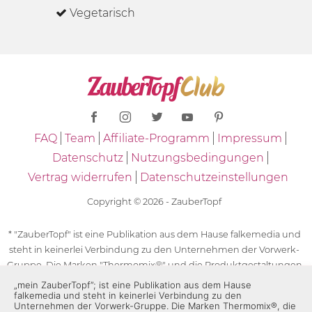
Vegetarisch
FAQ
Team
Affiliate-Programm
Impressum
Datenschutz
Nutzungsbedingungen
Vertrag widerrufen
Datenschutzeinstellungen
Copyright © 2026 - ZauberTopf
* "ZauberTopf" ist eine Publikation aus dem Hause falkemedia und
steht in keinerlei Verbindung zu den Unternehmen der Vorwerk-
Gruppe. Die Marken "Thermomix®" und die Produktgestaltungen
des "Thermomix®" sind eingetragene Marken der Unternehmen
„mein ZauberTopf”; ist eine Publikation aus dem Hause
falkemedia und steht in keinerlei Verbindung zu den
der Vorwerk-Gruppe. Die Marken Thermomix®, die Zeichen TM5®,
Unternehmen der Vorwerk-Gruppe. Die Marken Thermomix®, die
TM6 und TM31 sowie die Produktgestaltungen des Thermomix®