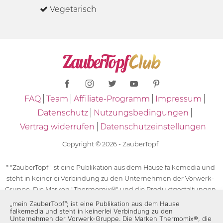
Vegetarisch
FAQ
Team
Affiliate-Programm
Impressum
Datenschutz
Nutzungsbedingungen
Vertrag widerrufen
Datenschutzeinstellungen
Copyright © 2026 - ZauberTopf
* "ZauberTopf" ist eine Publikation aus dem Hause falkemedia und
steht in keinerlei Verbindung zu den Unternehmen der Vorwerk-
Gruppe. Die Marken "Thermomix®" und die Produktgestaltungen
des "Thermomix®" sind eingetragene Marken der Unternehmen
„mein ZauberTopf”; ist eine Publikation aus dem Hause
falkemedia und steht in keinerlei Verbindung zu den
der Vorwerk-Gruppe. Die Marken Thermomix®, die Zeichen TM5®,
Unternehmen der Vorwerk-Gruppe. Die Marken Thermomix®, die
TM6 und TM31 sowie die Produktgestaltungen des Thermomix®