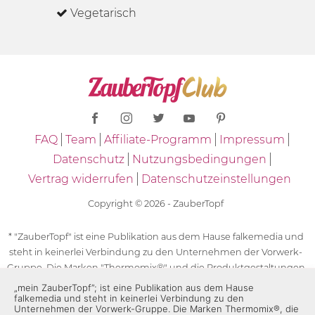
Vegetarisch
FAQ
Team
Affiliate-Programm
Impressum
Datenschutz
Nutzungsbedingungen
Vertrag widerrufen
Datenschutzeinstellungen
Copyright © 2026 - ZauberTopf
* "ZauberTopf" ist eine Publikation aus dem Hause falkemedia und
steht in keinerlei Verbindung zu den Unternehmen der Vorwerk-
Gruppe. Die Marken "Thermomix®" und die Produktgestaltungen
des "Thermomix®" sind eingetragene Marken der Unternehmen
„mein ZauberTopf”; ist eine Publikation aus dem Hause
falkemedia und steht in keinerlei Verbindung zu den
der Vorwerk-Gruppe. Die Marken Thermomix®, die Zeichen TM5®,
Unternehmen der Vorwerk-Gruppe. Die Marken Thermomix®, die
TM6 und TM31 sowie die Produktgestaltungen des Thermomix®