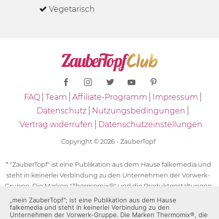
Vegetarisch
FAQ
Team
Affiliate-Programm
Impressum
Datenschutz
Nutzungsbedingungen
Vertrag widerrufen
Datenschutzeinstellungen
Copyright © 2026 - ZauberTopf
* "ZauberTopf" ist eine Publikation aus dem Hause falkemedia und
steht in keinerlei Verbindung zu den Unternehmen der Vorwerk-
Gruppe. Die Marken "Thermomix®" und die Produktgestaltungen
des "Thermomix®" sind eingetragene Marken der Unternehmen
„mein ZauberTopf”; ist eine Publikation aus dem Hause
falkemedia und steht in keinerlei Verbindung zu den
der Vorwerk-Gruppe. Die Marken Thermomix®, die Zeichen TM5®,
Unternehmen der Vorwerk-Gruppe. Die Marken Thermomix®, die
TM6 und TM31 sowie die Produktgestaltungen des Thermomix®