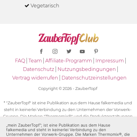
Vegetarisch
FAQ
Team
Affiliate-Programm
Impressum
Datenschutz
Nutzungsbedingungen
Vertrag widerrufen
Datenschutzeinstellungen
Copyright © 2026 - ZauberTopf
* "ZauberTopf" ist eine Publikation aus dem Hause falkemedia und
steht in keinerlei Verbindung zu den Unternehmen der Vorwerk-
Gruppe. Die Marken "Thermomix®" und die Produktgestaltungen
des "Thermomix®" sind eingetragene Marken der Unternehmen
„mein ZauberTopf”; ist eine Publikation aus dem Hause
falkemedia und steht in keinerlei Verbindung zu den
der Vorwerk-Gruppe. Die Marken Thermomix®, die Zeichen TM5®,
Unternehmen der Vorwerk-Gruppe. Die Marken Thermomix®, die
TM6 und TM31 sowie die Produktgestaltungen des Thermomix®