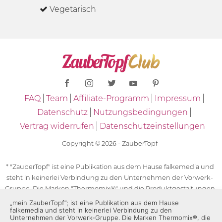
Vegetarisch
FAQ
Team
Affiliate-Programm
Impressum
Datenschutz
Nutzungsbedingungen
Vertrag widerrufen
Datenschutzeinstellungen
Copyright © 2026 - ZauberTopf
* "ZauberTopf" ist eine Publikation aus dem Hause falkemedia und
steht in keinerlei Verbindung zu den Unternehmen der Vorwerk-
Gruppe. Die Marken "Thermomix®" und die Produktgestaltungen
des "Thermomix®" sind eingetragene Marken der Unternehmen
„mein ZauberTopf”; ist eine Publikation aus dem Hause
falkemedia und steht in keinerlei Verbindung zu den
der Vorwerk-Gruppe. Die Marken Thermomix®, die Zeichen TM5®,
Unternehmen der Vorwerk-Gruppe. Die Marken Thermomix®, die
TM6 und TM31 sowie die Produktgestaltungen des Thermomix®