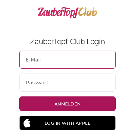
ZauberTopf-Club Login
LOG IN WITH APPLE